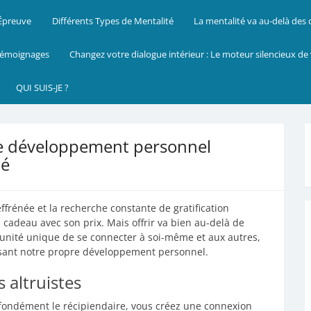
 Épreuve
Différents Types de Mentalité
La mentalité va au-delà des
émoignages
Changez votre dialogue intérieur : Le moteur silencieux de
QUI SUIS-JE ?
 le développement personnel
té
énée et la recherche constante de gratification
n cadeau avec son prix. Mais offrir va bien au-delà de
ortunité unique de se connecter à soi-même et aux autres,
risant notre propre développement personnel.
 altruistes
fondément le récipiendaire, vous créez une connexion