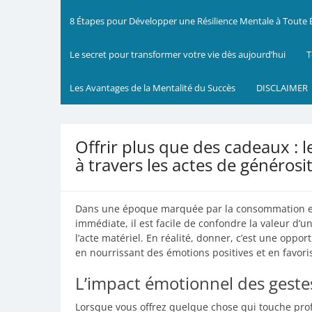
8 Étapes pour Développer une Résilience Mentale à Toute
Le secret pour transformer votre vie dès aujourd’hui
T
Les Avantages de la Mentalité du Succès
DISCLAIMER
Offrir plus que des cadeaux :
à travers les actes de générosi
Dans une époque marquée par la consommation effr
immédiate, il est facile de confondre la valeur d’u
l’acte matériel. En réalité, donner, c’est une opp
en nourrissant des émotions positives et en favo
L’impact émotionnel des gestes
Lorsque vous offrez quelque chose qui touche pro