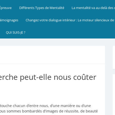
 Épreuve
Différents Types de Mentalité
La mentalité va au-delà des
émoignages
Changez votre dialogue intérieur : Le moteur silencieux de
QUI SUIS-JE ?
herche peut-elle nous coûter
ui touche chacun d’entre nous, d’une manière ou d’une
ù nous sommes bombardés d’images de réussite, de beauté