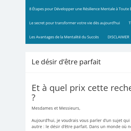
8 Étapes pour Développer une Résilience Mentale à Toute
Le secret pour transformer votre vie dès aujourd’hui
T
Les Avantages de la Mentalité du Succès
DISCLAIMER
Le désir d’être parfait
Et à quel prix cette rec
?
Mesdames et Messieurs,
Aujourd’hui, je voudrais vous parler d’un sujet q
autre : le désir d’être parfait. Dans un monde o