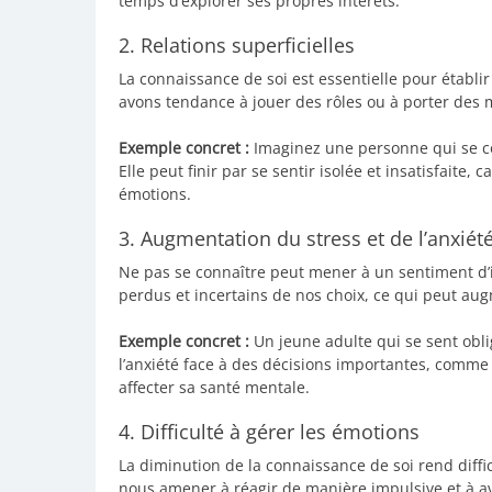
temps d’explorer ses propres intérêts.
2. Relations superficielles
La connaissance de soi est essentielle pour établi
avons tendance à jouer des rôles ou à porter des 
Exemple concret :
Imaginez une personne qui se con
Elle peut finir par se sentir isolée et insatisfaite,
émotions.
3. Augmentation du stress et de l’anxiét
Ne pas se connaître peut mener à un sentiment d’i
perdus et incertains de nos choix, ce qui peut aug
Exemple concret :
Un jeune adulte qui se sent obl
l’anxiété face à des décisions importantes, comme 
affecter sa santé mentale.
4. Difficulté à gérer les émotions
La diminution de la connaissance de soi rend diff
nous amener à réagir de manière impulsive et à avo