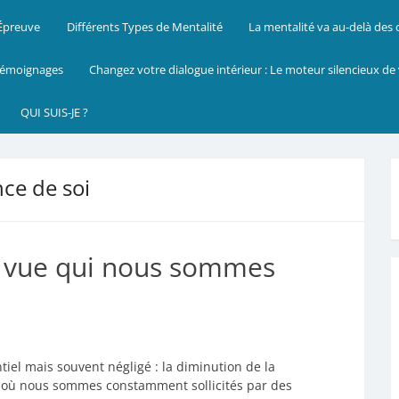
 Épreuve
Différents Types de Mentalité
La mentalité va au-delà des
émoignages
Changez votre dialogue intérieur : Le moteur silencieux de
QUI SUIS-JE ?
ce de soi
de vue qui nous sommes
ntiel mais souvent négligé : la diminution de la
 où nous sommes constamment sollicités par des