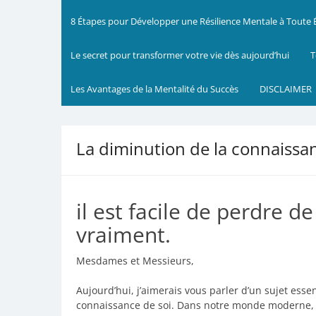
8 Étapes pour Développer une Résilience Mentale à Toute
Le secret pour transformer votre vie dès aujourd’hui
T
Les Avantages de la Mentalité du Succès
DISCLAIMER
La diminution de la connaissan
il est facile de perdre 
vraiment.
Mesdames et Messieurs,
Aujourd’hui, j’aimerais vous parler d’un sujet esse
connaissance de soi. Dans notre monde moderne,